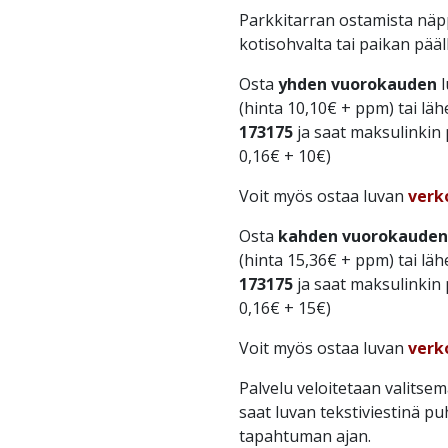
Parkkitarran ostamista nä
kotisohvalta tai paikan pää
Osta
yhden vuorokauden
l
(hinta 10,10€ + ppm) tai läh
173175
ja saat maksulinkin
0,16€ + 10€)
Voit myös ostaa luvan
verk
Osta
kahden vuorokauden
(hinta 15,36€ + ppm) tai läh
173175
ja saat maksulinkin
0,16€ + 15€)
Voit myös ostaa luvan
verk
Palvelu veloitetaan valits
saat luvan tekstiviestinä pu
tapahtuman ajan.