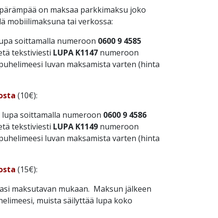
ppärämpää on maksaa parkkimaksu joko
llä mobiilimaksuna tai verkossa:
upa soittamalla numeroon
0600 9 4585
etä tekstiviesti
LUPA K1147
numeroon
 puhelimeesi luvan maksamista varten (hinta
osta
(10€):
lupa soittamalla numeroon
0600 9 4586
etä tekstiviesti
LUPA K1149
numeroon
 puhelimeesi luvan maksamista varten (hinta
osta
(15€):
emasi maksutavan mukaan. Maksun jälkeen
helimeesi, muista säilyttää lupa koko