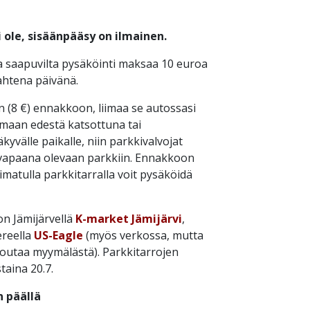
ole, sisäänpääsy on ilmainen.
a saapuvilta pysäköinti maksaa 10 euroa
ahtena päivänä.
n (8 €) ennakkoon, liimaa se autossasi
lmaan edestä katsottuna tai
yvälle paikalle, niin parkkivalvojat
vapaana olevaan parkkiin. Ennakkoon
imatulla parkkitarralla voit pysäköidä
n Jämijärvellä
K-market Jämijärvi
,
reella
US-Eagle
(myös verkossa, mutta
noutaa myymälästä). Parkkitarrojen
aina 20.7.
 päällä