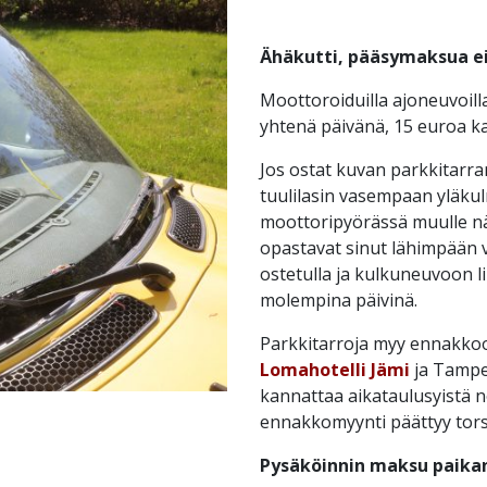
Ähäkutti, pääsymaksua ei 
Moottoroiduilla ajoneuvoill
yhtenä päivänä, 15 euroa k
Jos ostat kuvan parkkitarra
tuulilasin vasempaan yläku
moottoripyörässä muulle näk
opastavat sinut lähimpään 
ostetulla ja kulkuneuvoon li
molempina päivinä.
Parkkitarroja myy ennakkoo
Lomahotelli Jämi
ja Tampe
kannattaa aikataulusyistä 
ennakkomyynti päättyy torst
Pysäköinnin maksu paikan