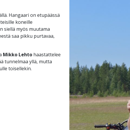
tällä. Hangaari on etupäässä
eisille koneille
on siellä myös muutama
teestä saa pikku purtavaa,
ja
Mikko Lehto
haastattelee
ää tunnelmaa yllä, mutta
lle toisellekin.