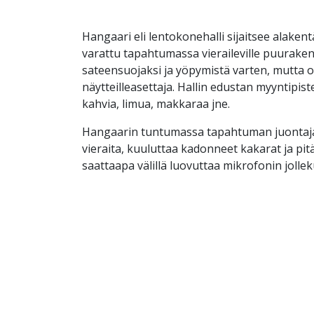
Hangaari eli lentokonehalli sijaitsee alaken
varattu tapahtumassa vieraileville puurakent
sateensuojaksi ja yöpymistä varten, mutta 
näytteilleasettaja. Hallin edustan myyntipis
kahvia, limua, makkaraa jne.
Hangaarin tuntumassa tapahtuman juonta
vieraita, kuuluttaa kadonneet kakarat ja pit
saattaapa välillä luovuttaa mikrofonin jolleku