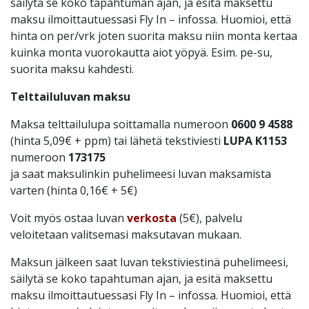
säilytä se koko tapahtuman ajan, ja esitä maksettu
maksu ilmoittautuessasi Fly In – infossa. Huomioi, että
hinta on per/vrk joten suorita maksu niin monta kertaa
kuinka monta vuorokautta aiot yöpyä. Esim. pe-su,
suorita maksu kahdesti.
Telttailuluvan maksu
Maksa telttailulupa soittamalla numeroon
0600 9 4588
(hinta 5,09€ + ppm) tai lähetä tekstiviesti
LUPA K1153
numeroon
173175
ja saat maksulinkin puhelimeesi luvan maksamista
varten (hinta 0,16€ + 5€)
Voit myös ostaa luvan
verkosta
(5€), palvelu
veloitetaan valitsemasi maksutavan mukaan.
Maksun jälkeen saat luvan tekstiviestinä puhelimeesi,
säilytä se koko tapahtuman ajan, ja esitä maksettu
maksu ilmoittautuessasi Fly In – infossa. Huomioi, että