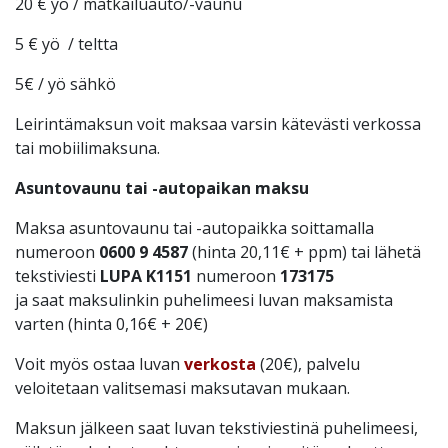
20 € yö / matkailuauto/-vaunu
5 € yö / teltta
5€ / yö sähkö
Leirintämaksun voit maksaa varsin kätevästi verkossa
tai mobiilimaksuna.
Asuntovaunu tai -autopaikan maksu
Maksa asuntovaunu tai -autopaikka soittamalla
numeroon
0600 9 4587
(hinta 20,11€ + ppm) tai lähetä
tekstiviesti
LUPA K1151
numeroon
173175
ja saat maksulinkin puhelimeesi luvan maksamista
varten (hinta 0,16€ + 20€)
Voit myös ostaa luvan
verkosta
(20€), palvelu
veloitetaan valitsemasi maksutavan mukaan.
Maksun jälkeen saat luvan tekstiviestinä puhelimeesi,