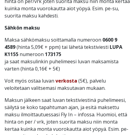
hinta on per/vrk joten suorita maksu niin monta kertaa
kuinka monta vuorokautta aiot yöpyä. Esim. pe-su,
suorita maksu kahdesti.
Sähkön maksu
Maksa sähkömaksu soittamalla numeroon
0600 9
4589
(hinta 5,09€ + ppm) tai lähetä tekstiviesti
LUPA
K1155
numeroon
173175
ja saat maksulinkin puhelimeesi luvan maksamista
varten (hinta 0,16€ + 5€)
Voit myös ostaa luvan
verkosta
(5€), palvelu
veloitetaan valitsemasi maksutavan mukaan.
Maksun jälkeen saat luvan tekstiviestinä puhelimeesi,
säilytä se koko tapahtuman ajan, ja esitä maksettu
maksu ilmoittautuessasi Fly In – infossa. Huomioi, että
hinta on per / vrk, joten suorita maksu niin monta
kertaa kuinka monta vuorokautta aiot yöpyä. Esim. pe-