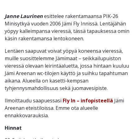
Janne Laurinen
esittelee rakentamaansa PIK-26
Minisytkyä vuoden 2006 Jämi Fly Innissä. Lentäjähän
yöpyy kalleimpansa vieressä, tässä tapauksessa omin
käsin rakentamansa lentokoneen.
Lentäen saapuvat voivat yöpyä koneensa vieressä,
muille suosittelemme Jämimaat – seikkailupuiston
vieressä olevaan leirintäaluetta, jossa hintaan kuuluu
Jämi Areenan wc-tilojen käyttö ja suihku tapahtuman
aikana. Alueella on kasetti-kempsan
tyhjennysmahdollisuus sekä juomavesipiste.
Ilmoittaudu saapuessasi
Fly In – infopisteellä
Jämi
Areenan eteistiloissa. Emme ota alueelle
ennakkovarauksia.
Hinnat