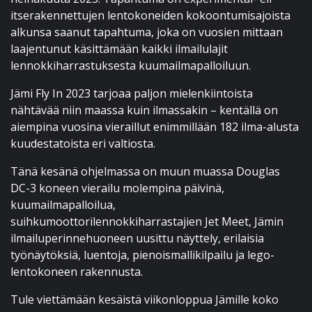
itserakennettujen lentokoneiden kokoontumisajoista
alkunsa saanut tapahtuma, joka on vuosien mittaan
laajentunut käsittämään kaikki ilmailulajit
lennokkiharrastuksesta kuumailmapalloiluun.
Jämi Fly In 2023 tarjoaa paljon mielenkiintoista
nähtävää niin maassa kuin ilmassakin – kentällä on
aiempina vuosina vieraillut enimmillään 182 ilma-alusta
kuudestatoista eri valtiosta.
Tänä kesänä ohjelmassa on muun muassa Douglas
DC-3 koneen vierailu molempina päivinä,
kuumailmapalloilua,
suihkumoottorilennokkiharrastajien Jet Meet, Jämin
ilmailuperinnehuoneen uusittu näyttely, erilaisia
työnäytöksiä, luentoja, pienoismallikilpailu ja lego-
lentokoneen rakennusta.
Tule viettämään kesäistä viikonloppua Jämille koko