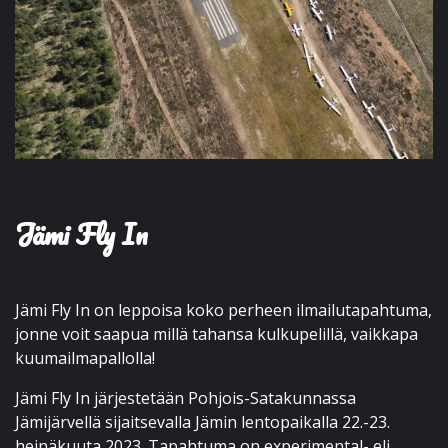
Jämi Fly In
Jämi Fly In on leppoisa koko perheen ilmailutapahtuma,
jonne voit saapua millä tahansa kulkupelillä, vaikkapa
kuumailmapallolla!
Jämi Fly In järjestetään Pohjois-Satakunnassa
Jämijärvellä sijaitsevalla Jämin lentopaikalla 22.-23.
heinäkuuta 2023. Tapahtuma on experimental- eli