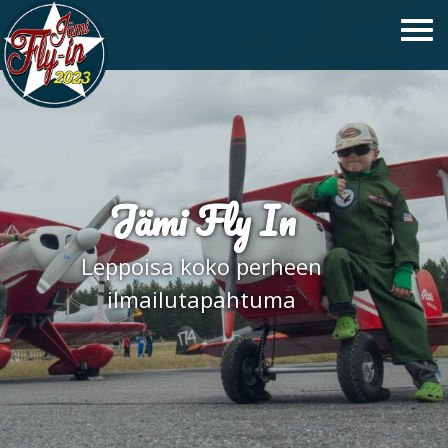
Jämi Fly In
Leppoisa koko perheen
ilmailutapahtuma