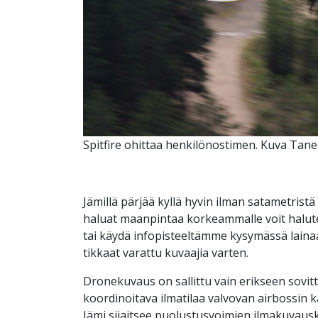
Spitfire ohittaa henkilönostimen. Kuva Tanel
Jämillä pärjää kyllä hyvin ilman satametristä
haluat maanpintaa korkeammalle voit halut
tai käydä infopisteeltämme kysymässä laina
tikkaat varattu kuvaajia varten.
Dronekuvaus on sallittu vain erikseen sovi
koordinoitava ilmatilaa valvovan airbossin 
Jämi sijaitsee puolustusvoimien ilmakuvausk