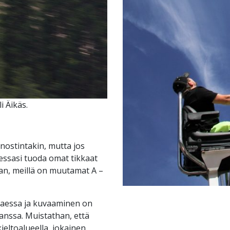
i Äikäs.
 nostintakin, mutta jos
essasi tuoda omat tikkaat
an, meillä on muutamat A –
ttaessa ja kuvaaminen on
kanssa. Muistathan, että
ieltoalueella, jokainen