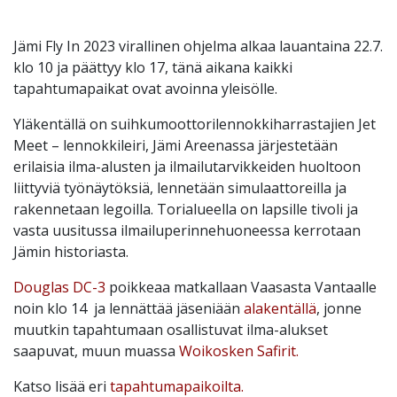
Jämi Fly In 2023 virallinen ohjelma alkaa lauantaina 22.7.
klo 10 ja päättyy klo 17, tänä aikana kaikki
tapahtumapaikat ovat avoinna yleisölle.
Yläkentällä on suihkumoottorilennokkiharrastajien Jet
Meet – lennokkileiri, Jämi Areenassa järjestetään
erilaisia ilma-alusten ja ilmailutarvikkeiden huoltoon
liittyviä työnäytöksiä, lennetään simulaattoreilla ja
rakennetaan legoilla. Torialueella on lapsille tivoli ja
vasta uusitussa ilmailuperinnehuoneessa kerrotaan
Jämin historiasta.
Douglas DC-3
poikkeaa matkallaan Vaasasta Vantaalle
noin klo 14 ja lennättää jäseniään
alakentällä
, jonne
muutkin tapahtumaan osallistuvat ilma-alukset
saapuvat, muun muassa
Woikosken Safirit.
Katso lisää eri
tapahtumapaikoilta.